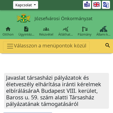
Ugrás a fő tartalomra

Kapcsolat
Józsefvárosi Önkormányzat




Otthon
Ügyintéz…
Részvétel
Átláthat…
Pázmány
Állami k…
Válasszon a menüpontok közül

Javaslat társasházi pályázatok és
életveszély elhárítása iránti kérelmek
elbírálásáraA Budapest VIII. kerület,
Baross u. 59. szám alatti Társasház
pályázatának támogatásáról