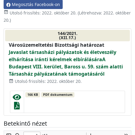
Megosztás Facebook-on
event_available
Utolsó frissítés:
2022. október 20.
(Létrehozva:
2022. október
20.
)
144/2021.
(XII.17.)
Városüzemeltetési Bizottsági határozat
Javaslat társasházi pályázatok és életveszély
elhárítása iránti kérelmek elbírálásáraA
Budapest VIII. kerület, Baross u. 59. szám alatti
Társasház pályázatának támogatásáról
Utolsó frissítés: 2022. október 20.
event_available
166 KB
PDF dokumentum
Betekintő nézet