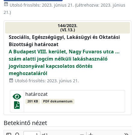
event_available
Utolsó frissítés:
2023. június 21.
(Létrehozva:
2023. június
21.
)
144/2023.
(VI.13.)
Szociális, Egészségügyi, Lakásügyi és Oktatási
Bizottsági határozat
A Budapest VIII. kerület, Nagy Fuvaros utca ...
szám alatti jogcím nélküli lakáshasználó
jogviszonyával kapcsolatos döntés
meghozataláról
Utolsó frissítés: 2023. június 21.
event_available
határozat
201 KB
PDF dokumentum
Betekintő nézet