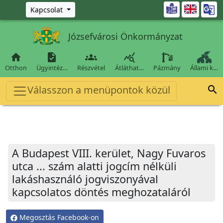
Ugrás a fő tartalomra

Kapcsolat
Józsefvárosi Önkormányzat




Otthon
Ügyintéz…
Részvétel
Átláthat…
Pázmány
Állami k…
Válasszon a menüpontok közül

A Budapest VIII. kerület, Nagy Fuvaros
utca ... szám alatti jogcím nélküli
lakáshasználó jogviszonyával
kapcsolatos döntés meghozataláról
Megosztás Facebook-on