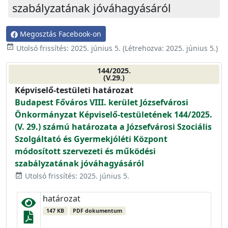
szabályzatának jóváhagyásáról
Megosztás Facebook-on
event_available
Utolsó frissítés:
2025. június 5.
(Létrehozva:
2025. június 5.
)
144/2025.
(V.29.)
Képviselő-testületi határozat
Budapest Főváros VIII. kerület Józsefvárosi
Önkormányzat Képviselő-testületének 144/2025.
(V. 29.) számú határozata a Józsefvárosi Szociális
Szolgáltató és Gyermekjóléti Központ
módosított szervezeti és működési
szabályzatának jóváhagyásáról
Utolsó frissítés: 2025. június 5.
event_available
határozat
147 KB
PDF dokumentum