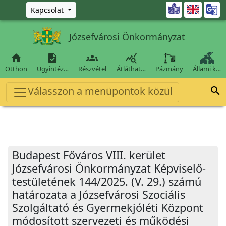
Ugrás a fő tartalomra

Kapcsolat
Józsefvárosi Önkormányzat




Otthon
Ügyintéz…
Részvétel
Átláthat…
Pázmány
Állami k…
Válasszon a menüpontok közül

Budapest Főváros VIII. kerület
Józsefvárosi Önkormányzat Képviselő-
testületének 144/2025. (V. 29.) számú
határozata a Józsefvárosi Szociális
Szolgáltató és Gyermekjóléti Központ
módosított szervezeti és működési