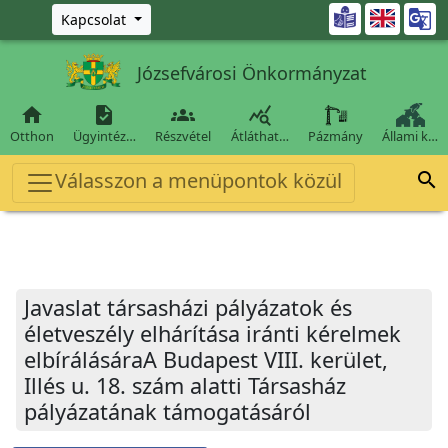
Ugrás a fő tartalomra

Kapcsolat
Józsefvárosi Önkormányzat




Otthon
Ügyintéz…
Részvétel
Átláthat…
Pázmány
Állami k…
Válasszon a menüpontok közül

Javaslat társasházi pályázatok és
életveszély elhárítása iránti kérelmek
elbírálásáraA Budapest VIII. kerület,
Illés u. 18. szám alatti Társasház
pályázatának támogatásáról