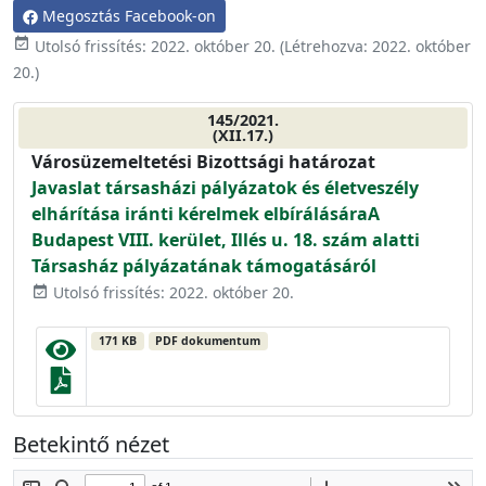
Megosztás Facebook-on
event_available
Utolsó frissítés:
2022. október 20.
(Létrehozva:
2022. október
20.
)
145/2021.
(XII.17.)
Városüzemeltetési Bizottsági határozat
Javaslat társasházi pályázatok és életveszély
elhárítása iránti kérelmek elbírálásáraA
Budapest VIII. kerület, Illés u. 18. szám alatti
Társasház pályázatának támogatásáról
Utolsó frissítés: 2022. október 20.
event_available
171 KB
PDF dokumentum
Betekintő nézet