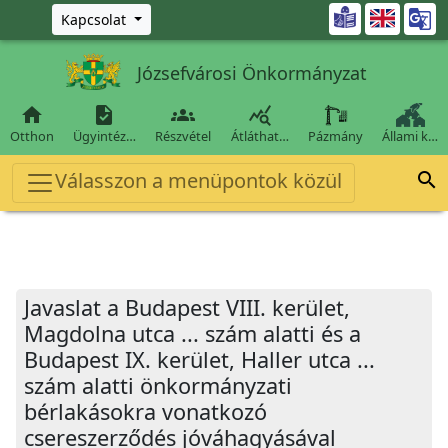
Ugrás a fő tartalomra

Kapcsolat
Józsefvárosi Önkormányzat




Otthon
Ügyintéz…
Részvétel
Átláthat…
Pázmány
Állami k…
Válasszon a menüpontok közül

Javaslat a Budapest VIII. kerület,
Magdolna utca ... szám alatti és a
Budapest IX. kerület, Haller utca ...
szám alatti önkormányzati
bérlakásokra vonatkozó
csereszerződés jóváhagyásával