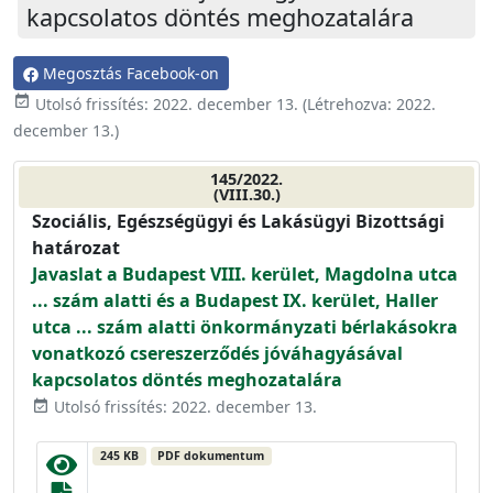
kapcsolatos döntés meghozatalára
Megosztás Facebook-on
event_available
Utolsó frissítés:
2022. december 13.
(Létrehozva:
2022.
december 13.
)
145/2022.
(VIII.30.)
Szociális, Egészségügyi és Lakásügyi Bizottsági
határozat
Javaslat a Budapest VIII. kerület, Magdolna utca
... szám alatti és a Budapest IX. kerület, Haller
utca ... szám alatti önkormányzati bérlakásokra
vonatkozó csereszerződés jóváhagyásával
kapcsolatos döntés meghozatalára
Utolsó frissítés: 2022. december 13.
event_available
245 KB
PDF dokumentum