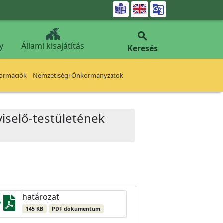


y
Állami kisajátítás
Keresés
formációk
Nemzetiségi Önkormányzatok
iselő-testületének
határozat
145 KB
PDF dokumentum