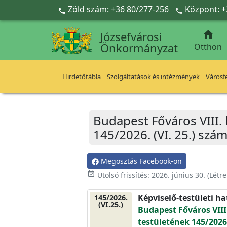
Ugrás a fő tartalomra
Zöld szám: +36 80/277-256
Központ: +



Józsefvárosi
Önkormányzat
Otthon
Hirdetőtábla
Szolgáltatások és intézmények
Városfe
Budapest Főváros VIII.
145/2026. (VI. 25.) szá
Megosztás Facebook-on
event_available
Utolsó frissítés:
2026. június 30.
(Létr
Képviselő-testületi h
145/2026.
(VI.25.)
Budapest Főváros VIII
testületének 145/2026