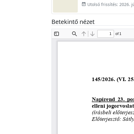
Utolsó frissítés: 2026. j
event_available
Betekintő nézet