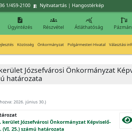
36 1/459-2100
Nyitvatartás
|
Hangostérkép




Ügyintézés
Részvétel
Átláthatóság
Pázmán
jlesztés
Közösség
Önkormányzat
Polgármesteri Hivatal
Választási in
 kerület Józsefvárosi Önkormányzat Képv
mú határozata
ehozva:
2026. június 30.
)
atározat
. kerület Józsefvárosi Önkormányzat Képviselő-
. (VI. 25.) számú határozata