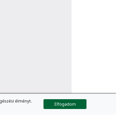
gészési élményt.
Elfogadom

Az oldal folytatódik