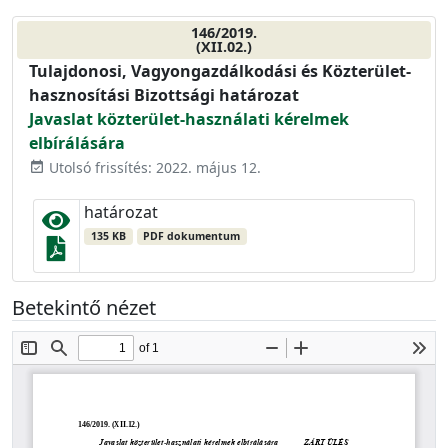
146/2019.
(XII.02.)
Tulajdonosi, Vagyongazdálkodási és Közterület-
hasznosítási Bizottsági határozat
Javaslat közterület-használati kérelmek
elbírálására
Utolsó frissítés: 2022. május 12.
event_available
határozat
135 KB
PDF dokumentum
Betekintő nézet