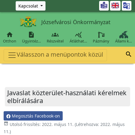
Ugrás a fő tartalomra

Kapcsolat
Józsefvárosi Önkormányzat




Otthon
Ügyintéz…
Részvétel
Átláthat…
Pázmány
Állami k…
Válasszon a menüpontok közül

Javaslat közterület-használati kérelmek
elbírálására
Megosztás Facebook-on
event_available
Utolsó frissítés:
2022. május 11.
(Létrehozva:
2022. május
11.
)