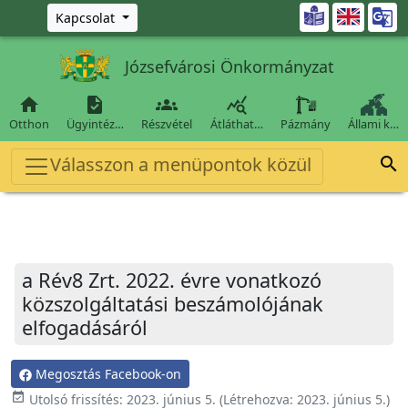
Ugrás a fő tartalomra

Kapcsolat
Józsefvárosi Önkormányzat




Otthon
Ügyintéz…
Részvétel
Átláthat…
Pázmány
Állami k…
Válasszon a menüpontok közül

a Rév8 Zrt. 2022. évre vonatkozó
közszolgáltatási beszámolójának
elfogadásáról
Megosztás Facebook-on
event_available
Utolsó frissítés:
2023. június 5.
(Létrehozva:
2023. június 5.
)