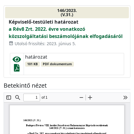
146/2023.
(V.31.)
Képviselő-testületi határozat
a Rév8 Zrt. 2022. évre vonatkozó
közszolgáltatási beszámolójának elfogadásáról
Utolsó frissítés: 2023. június 5.
event_available
határozat
101 KB
PDF dokumentum
Betekintő nézet