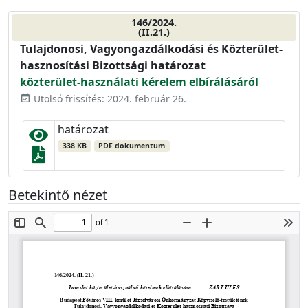
146/2024.
(II.21.)
Tulajdonosi, Vagyongazdálkodási és Közterület-
hasznosítási Bizottsági határozat
közterület-használati kérelem elbírálásáról
Utolsó frissítés: 2024. február 26.
event_available
határozat
338 KB
PDF dokumentum
Betekintő nézet