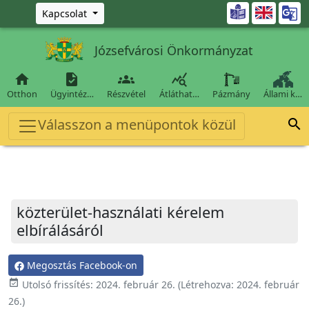
Ugrás a fő tartalomra

Kapcsolat
Józsefvárosi Önkormányzat




Otthon
Ügyintéz…
Részvétel
Átláthat…
Pázmány
Állami k…
Válasszon a menüpontok közül

közterület-használati kérelem
elbírálásáról
Megosztás Facebook-on
event_available
Utolsó frissítés:
2024. február 26.
(Létrehozva:
2024. február
26.
)