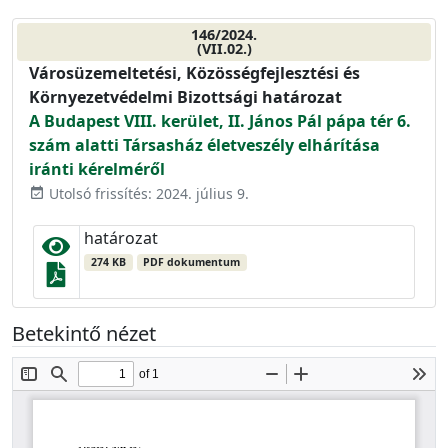
146/2024.
(VII.02.)
Városüzemeltetési, Közösségfejlesztési és
Környezetvédelmi Bizottsági határozat
A Budapest VIII. kerület, II. János Pál pápa tér 6.
szám alatti Társasház életveszély elhárítása
iránti kérelméről
Utolsó frissítés: 2024. július 9.
event_available
határozat
274 KB
PDF dokumentum
Betekintő nézet