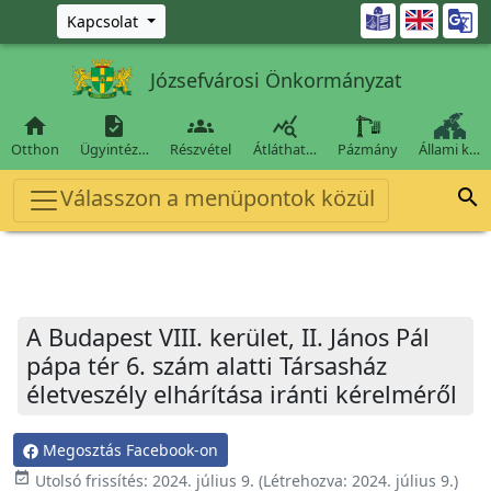
Ugrás a fő tartalomra

Kapcsolat
Józsefvárosi Önkormányzat




Otthon
Ügyintéz…
Részvétel
Átláthat…
Pázmány
Állami k…
Válasszon a menüpontok közül

A Budapest VIII. kerület, II. János Pál
pápa tér 6. szám alatti Társasház
életveszély elhárítása iránti kérelméről
Megosztás Facebook-on
event_available
Utolsó frissítés:
2024. július 9.
(Létrehozva:
2024. július 9.
)