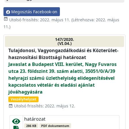
Megosztás Facebook-on
event_available
Utolsó frissítés:
2022. május 11.
(Létrehozva:
2022. május
11.
)
147/2020.
(VI.04.)
Tulajdonosi, Vagyongazdálkodási és Közterület-
hasznosítási Bizottsági határozat
Javaslat a Budapest VIII. kerület, Nagy Fuvaros
utca 23. földszint 39. szám alatti, 35051/0/A/39
helyrajzi számú üzlethelyiség elidegenítésével
kapcsolatos vételár és eladási ajánlat
jóváhagyására
Veszélyhelyzet
Utolsó frissítés: 2022. május 12.
event_available
határozat
286 KB
PDF dokumentum