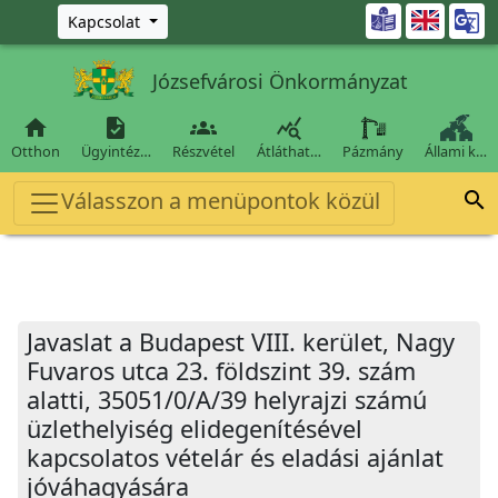
Ugrás a fő tartalomra

Kapcsolat
Józsefvárosi Önkormányzat




Otthon
Ügyintéz…
Részvétel
Átláthat…
Pázmány
Állami k…
Válasszon a menüpontok közül

Javaslat a Budapest VIII. kerület, Nagy
Fuvaros utca 23. földszint 39. szám
alatti, 35051/0/A/39 helyrajzi számú
üzlethelyiség elidegenítésével
kapcsolatos vételár és eladási ajánlat
jóváhagyására