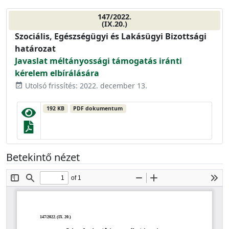
147/2022.
(IX.20.)
Szociális, Egészségügyi és Lakásügyi Bizottsági
határozat
Javaslat méltányossági támogatás iránti
kérelem elbírálására
Utolsó frissítés: 2022. december 13.
event_available
192 KB
PDF dokumentum
Betekintő nézet