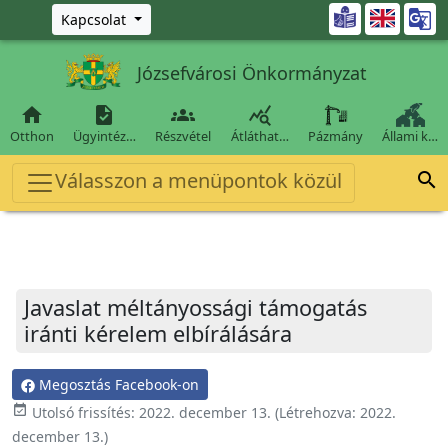
Ugrás a fő tartalomra

Kapcsolat
Józsefvárosi Önkormányzat




Otthon
Ügyintéz…
Részvétel
Átláthat…
Pázmány
Állami k…
Válasszon a menüpontok közül

Javaslat méltányossági támogatás
iránti kérelem elbírálására
Megosztás Facebook-on
event_available
Utolsó frissítés:
2022. december 13.
(Létrehozva:
2022.
december 13.
)