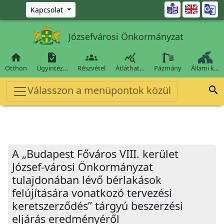
Ugrás a fő tartalomra

Kapcsolat
Józsefvárosi Önkormányzat




Otthon
Ügyintéz…
Részvétel
Átláthat…
Pázmány
Állami k…
Válasszon a menüpontok közül

A „Budapest Főváros VIII. kerület
József-városi Önkormányzat
tulajdonában lévő bérlakások
felújítására vonatkozó tervezési
keretszerződés” tárgyú beszerzési
eljárás eredményéről