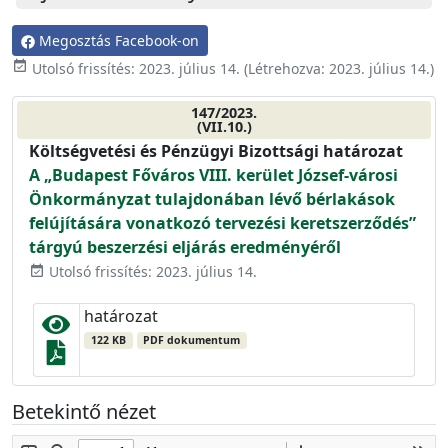
Megosztás Facebook-on
event_available
Utolsó frissítés:
2023. július 14.
(Létrehozva:
2023. július 14.
)
147/2023.
(VII.10.)
Költségvetési és Pénzügyi Bizottsági határozat
A „Budapest Főváros VIII. kerület József-városi
Önkormányzat tulajdonában lévő bérlakások
felújítására vonatkozó tervezési keretszerződés”
tárgyú beszerzési eljárás eredményéről
Utolsó frissítés: 2023. július 14.
event_available
határozat
122 KB
PDF dokumentum
Betekintő nézet