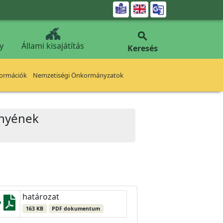


y
Állami kisajátítás
Keresés
formációk
Nemzetiségi Önkormányzatok
ényének
határozat
163 KB
PDF dokumentum