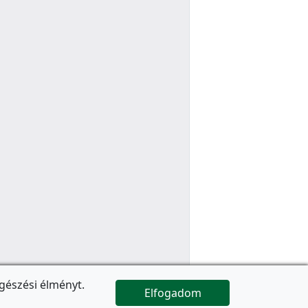
gészési élményt.
Elfogadom

Az oldal folytatódik