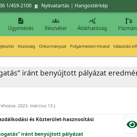
36 1/459-2100
Nyitvatartás
|
Hangostérkép




Ügyintézés
Részvétel
Átláthatóság
Pázmán
jlesztés
Közösség
Önkormányzat
Polgármesteri Hivatal
Választási in
ogatás” iránt benyújtott pályázat eredm
rehozva:
2023. március 13.
)
zdálkodási és Közterület-hasznosítási
mogatás” iránt benyújtott pályázat