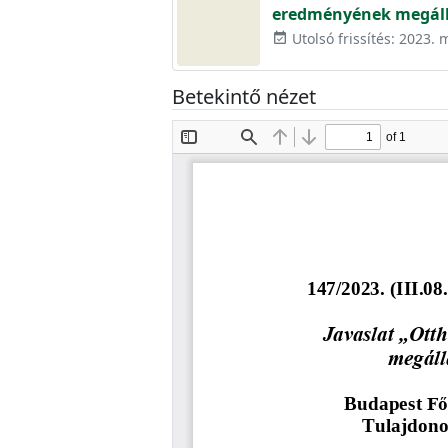
eredményének megáll
Utolsó frissítés: 2023. 
event_available
Betekintő nézet