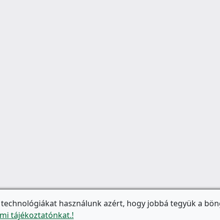
 technológiákat használunk azért, hogy jobbá tegyük a bön
mi tájékoztatónkat.!