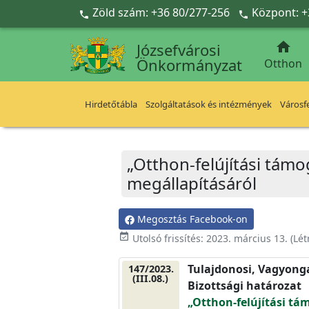
Ugrás a fő tartalomra
Zöld szám: +36 80/277-256
Központ: +



Józsefvárosi
Önkormányzat
Otthon
Hirdetőtábla
Szolgáltatások és intézmények
Városfe
„Otthon-felújítási tám
megállapításáról
Megosztás Facebook-on
event_available
Utolsó frissítés:
2023. március 13.
(Lét
Tulajdonosi, Vagyonga
147/2023.
(III.08.)
Bizottsági határozat
„Otthon-felújítási tá