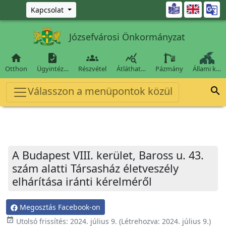
Ugrás a fő tartalomra

Kapcsolat
Józsefvárosi Önkormányzat




Otthon
Ügyintéz…
Részvétel
Átláthat…
Pázmány
Állami k…
Válasszon a menüpontok közül

A Budapest VIII. kerület, Baross u. 43.
szám alatti Társasház életveszély
elhárítása iránti kérelméről
Megosztás Facebook-on
event_available
Utolsó frissítés:
2024. július 9.
(Létrehozva:
2024. július 9.
)