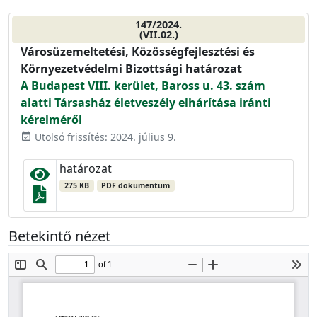
147/2024.
(VII.02.)
Városüzemeltetési, Közösségfejlesztési és
Környezetvédelmi Bizottsági határozat
A Budapest VIII. kerület, Baross u. 43. szám
alatti Társasház életveszély elhárítása iránti
kérelméről
Utolsó frissítés: 2024. július 9.
event_available
határozat
275 KB
PDF dokumentum
Betekintő nézet