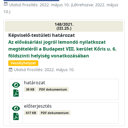
event_available
Utolsó frissítés:
2022. május 10.
(Létrehozva:
2022. május
10.
)
148/2021.
(III.25.)
Képviselő-testületi határozat
Az elővásárlási jogról lemondó nyilatkozat
megtételéről a Budapest VIII. kerület Kőris u. 6.
földszinti helyiség vonatkozásában
Veszélyhelyzet
Utolsó frissítés: 2022. május 10.
event_available
határozat
38 KB
PDF dokumentum
előterjesztés
617 KB
PDF dokumentum