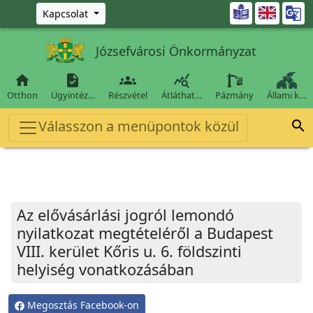
Ugrás a fő tartalomra

Kapcsolat
Józsefvárosi Önkormányzat




Otthon
Ügyintéz…
Részvétel
Átláthat…
Pázmány
Állami k…
Válasszon a menüpontok közül

Az elővásárlási jogról lemondó
nyilatkozat megtételéről a Budapest
VIII. kerület Kőris u. 6. földszinti
helyiség vonatkozásában
Megosztás Facebook-on