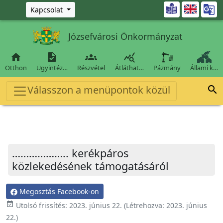
Ugrás a fő tartalomra

Kapcsolat
Józsefvárosi Önkormányzat




Otthon
Ügyintéz…
Részvétel
Átláthat…
Pázmány
Állami k…
Válasszon a menüpontok közül

……………….. kerékpáros
közlekedésének támogatásáról
Megosztás Facebook-on
event_available
Utolsó frissítés:
2023. június 22.
(Létrehozva:
2023. június
22.
)