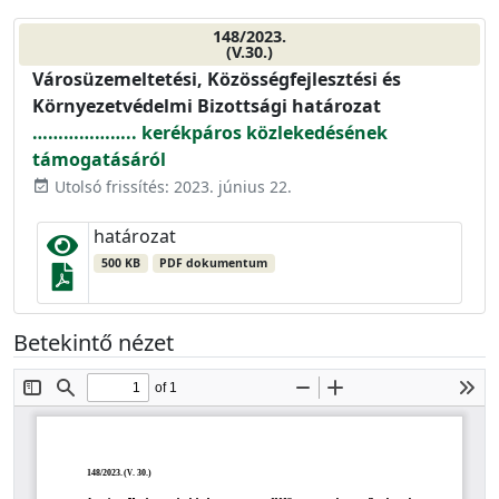
148/2023.
(V.30.)
Városüzemeltetési, Közösségfejlesztési és
Környezetvédelmi Bizottsági határozat
……………….. kerékpáros közlekedésének
támogatásáról
Utolsó frissítés: 2023. június 22.
event_available
határozat
500 KB
PDF dokumentum
Betekintő nézet