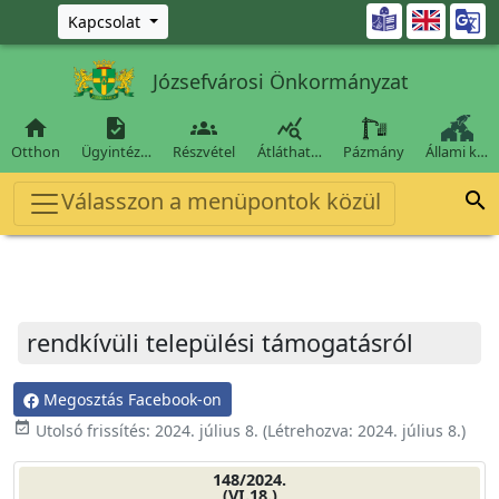
Ugrás a fő tartalomra

Kapcsolat
Józsefvárosi Önkormányzat




Otthon
Ügyintéz…
Részvétel
Átláthat…
Pázmány
Állami k…
Válasszon a menüpontok közül

rendkívüli települési támogatásról
Megosztás Facebook-on
event_available
Utolsó frissítés:
2024. július 8.
(Létrehozva:
2024. július 8.
)
148/2024.
(VI.18.)