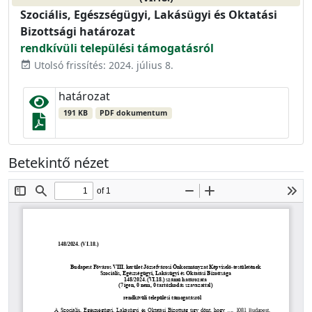
Szociális, Egészségügyi, Lakásügyi és Oktatási
Bizottsági határozat
rendkívüli települési támogatásról
Utolsó frissítés: 2024. július 8.
event_available
határozat
191 KB
PDF dokumentum
Betekintő nézet