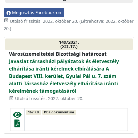
Megosztás Facebook-on
event_available
Utolsó frissítés:
2022. október 20.
(Létrehozva:
2022. október
20.
)
149/2021.
(XII.17.)
Városüzemeltetési Bizottsági határozat
Javaslat társasházi pályázatok és életveszély
elhárítása iránti kérelmek elbírálására A
Budapest VIII. kerület, Gyulai Pál u. 7. szám
alatti Társasház életveszély elhárítása iránti
kérelmének támogatásáról
Utolsó frissítés: 2022. október 20.
event_available
167 KB
PDF dokumentum