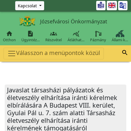
Ugrás a fő tartalomra

Kapcsolat
Józsefvárosi Önkormányzat




Otthon
Ügyintéz…
Részvétel
Átláthat…
Pázmány
Állami k…
Válasszon a menüpontok közül

Javaslat társasházi pályázatok és
életveszély elhárítása iránti kérelmek
elbírálására A Budapest VIII. kerület,
Gyulai Pál u. 7. szám alatti Társasház
életveszély elhárítása iránti
kérelmének támogatásáról