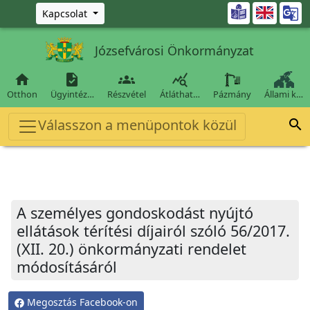
Ugrás a fő tartalomra

Kapcsolat
Józsefvárosi Önkormányzat




Otthon
Ügyintéz…
Részvétel
Átláthat…
Pázmány
Állami k…
Válasszon a menüpontok közül

A személyes gondoskodást nyújtó
ellátások térítési díjairól szóló 56/2017.
(XII. 20.) önkormányzati rendelet
módosításáról
Megosztás Facebook-on