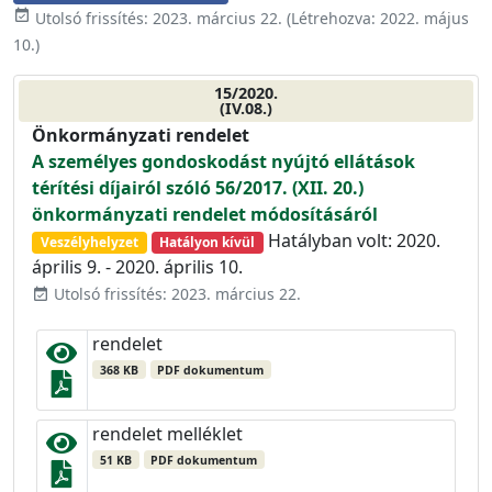
event_available
Utolsó frissítés:
2023. március 22.
(Létrehozva:
2022. május
10.
)
15/2020.
(IV.08.)
Önkormányzati rendelet
A személyes gondoskodást nyújtó ellátások
térítési díjairól szóló 56/2017. (XII. 20.)
önkormányzati rendelet módosításáról
Hatályban volt: 2020.
Veszélyhelyzet
Hatályon kívül
április 9. - 2020. április 10.
Utolsó frissítés: 2023. március 22.
event_available
rendelet
368 KB
PDF dokumentum
rendelet melléklet
51 KB
PDF dokumentum