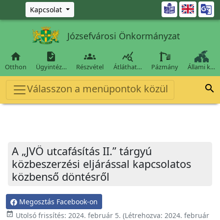
Ugrás a fő tartalomra

Kapcsolat
Józsefvárosi Önkormányzat




Otthon
Ügyintéz…
Részvétel
Átláthat…
Pázmány
Állami k…
Válasszon a menüpontok közül

A „JVÖ utcafásítás II.” tárgyú
közbeszerzési eljárással kapcsolatos
közbenső döntésről
Megosztás Facebook-on
event_available
Utolsó frissítés:
2024. február 5.
(Létrehozva:
2024. február