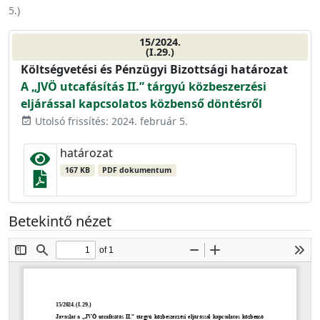
5.
)
15/2024.
(I.29.)
Költségvetési és Pénzügyi Bizottsági határozat
A „JVÖ utcafásítás II.” tárgyú közbeszerzési
eljárással kapcsolatos közbenső döntésről
Utolsó frissítés: 2024. február 5.
event_available
határozat
167 KB
PDF dokumentum
Betekintő nézet