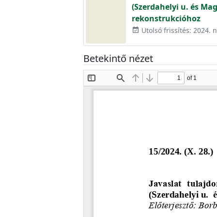
(Szerdahelyi u. és Ma
rekonstrukcióhoz
Utolsó frissítés: 2024.
event_available
Betekintő nézet