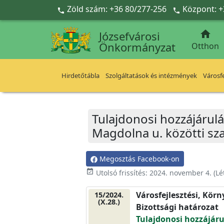
Ugrás a fő tartalomra
Zöld szám: +36 80/277-256
Központ: +



Józsefvárosi
Önkormányzat
Otthon
Hirdetőtábla
Szolgáltatások és intézmények
Városfe
Tulajdonosi hozzájárulá
Magdolna u. közötti sz
Megosztás Facebook-on
event_available
Utolsó frissítés:
2024. november 4.
(Lé
Városfejlesztési, Kör
15/2024.
(X.28.)
Bizottsági határozat
Tulajdonosi hozzájáru