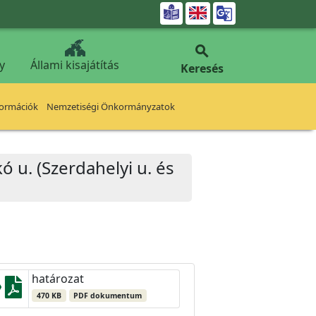


y
Állami kisajátítás
Keresés
formációk
Nemzetiségi Önkormányzatok
 u. (Szerdahelyi u. és
határozat
470 KB
PDF dokumentum