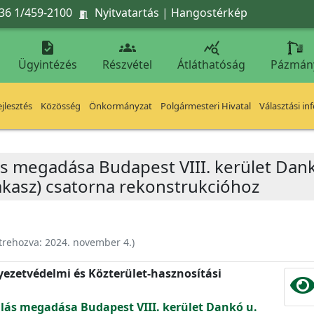
36 1/459-2100
Nyitvatartás
|
Hangostérkép




Ügyintézés
Részvétel
Átláthatóság
Pázmán
jlesztés
Közösség
Önkormányzat
Polgármesteri Hivatal
Választási in
s megadása Budapest VIII. kerület Dankó
akasz) csatorna rekonstrukcióhoz
trehozva:
2024. november 4.
)
nyezetvédelmi és Közterület-hasznosítási
lás megadása Budapest VIII. kerület Dankó u.