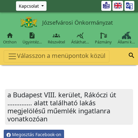
Ugrás a fő tartalomra

Kapcsolat
Józsefvárosi Önkormányzat




Otthon
Ügyintéz…
Részvétel
Átláthat…
Pázmány
Állami k…
Válasszon a menüpontok közül

a Budapest VIII. kerület, Rákóczi út
………….. alatt található lakás
megjelölésű műemlék ingatlanra
vonatkozóan
Megosztás Facebook-on