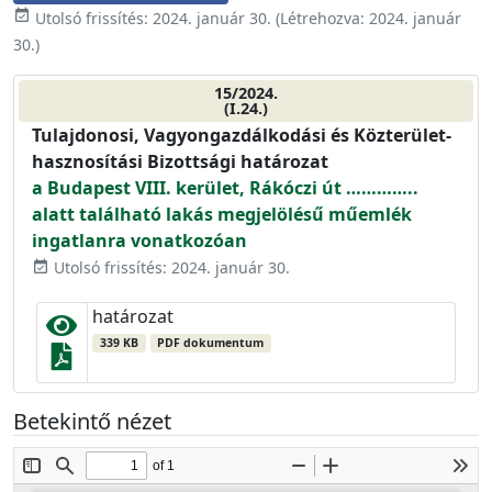
event_available
Utolsó frissítés:
2024. január 30.
(Létrehozva:
2024. január
30.
)
15/2024.
(I.24.)
Tulajdonosi, Vagyongazdálkodási és Közterület-
hasznosítási Bizottsági határozat
a Budapest VIII. kerület, Rákóczi út …………..
alatt található lakás megjelölésű műemlék
ingatlanra vonatkozóan
Utolsó frissítés: 2024. január 30.
event_available
határozat
339 KB
PDF dokumentum
Betekintő nézet