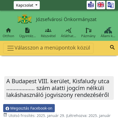
Ugrás a fő tartalomra

Kapcsolat
Józsefvárosi Önkormányzat




Otthon
Ügyintéz…
Részvétel
Átláthat…
Pázmány
Állami k…
Válasszon a menüpontok közül

A Budapest VIII. kerület, Kisfaludy utca
………………. szám alatti jogcím nélküli
lakáshasználó jogviszony rendezéséről
Megosztás Facebook-on
event_available
Utolsó frissítés:
2025. január 29.
(Létrehozva:
2025. január