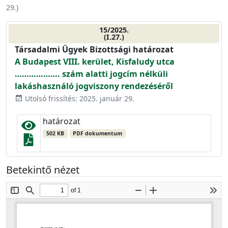
29.
)
15/2025.
(I.27.)
Társadalmi Ügyek Bizottsági határozat
A Budapest VIII. kerület, Kisfaludy utca
………………. szám alatti jogcím nélküli
lakáshasználó jogviszony rendezéséről
Utolsó frissítés: 2025. január 29.
event_available
határozat
502 KB
PDF dokumentum
Betekintő nézet