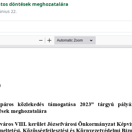
latos döntések meghozatalára
únius 22.