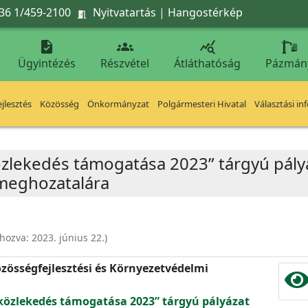
36 1/459-2100
Nyitvatartás
|
Hangostérkép




Ügyintézés
Részvétel
Átláthatóság
Pázmán
jlesztés
Közösség
Önkormányzat
Polgármesteri Hivatal
Választási in
özlekedés támogatása 2023” tárgyú pályá
meghozatalára
ehozva:
2023. június 22.
)
zösségfejlesztési és Környezetvédelmi
 közlekedés támogatása 2023” tárgyú pályázat