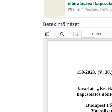
elbírálásával kapcso
Utolsó frissítés: 2023. j
event_available
Betekintő nézet