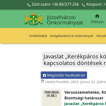
Ugrás a fő tartalomra
Zöld szám: +36 80/277-256
Központ: +



Józsefvárosi
Önkormányzat
Otthon
Hirdetőtábla
Szolgáltatások és intézmények
Városfe
Javaslat „Kerékpáros k
kapcsolatos döntések 
Megosztás Facebook-on
event_available
Utolsó frissítés:
2023. június 22.
(Létr
Városüzemeltetési, Kö
150/2023.
(V.30.)
Bizottsági határozat
Javaslat „Kerékpáros