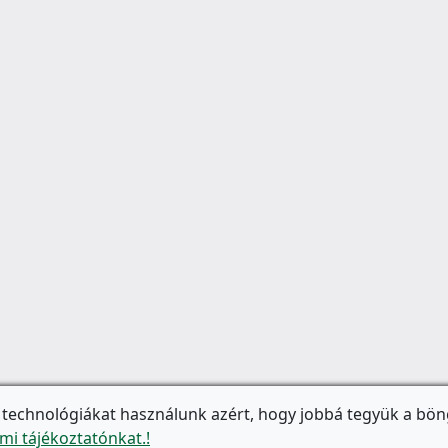
 technológiákat használunk azért, hogy jobbá tegyük a bön
mi tájékoztatónkat.!