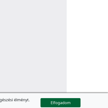
gészési élményt.
Elfogadom

Az oldal folytatódik