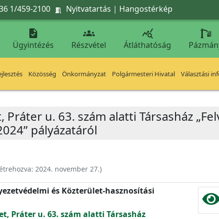
36 1/459-2100
Nyitvatartás
|
Hangostérkép




Ügyintézés
Részvétel
Átláthatóság
Pázmán
jlesztés
Közösség
Önkormányzat
Polgármesteri Hivatal
Választási in
, Práter u. 63. szám alatti Társasház „Fe
2024” pályázatáról
étrehozva:
2024. november 27.
)
nyezetvédelmi és Közterület-hasznosítási
et, Práter u. 63. szám alatti Társasház