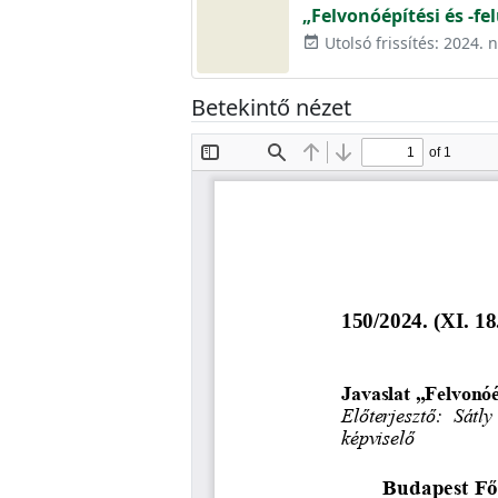
„Felvonóépítési és -fe
Utolsó frissítés: 2024.
event_available
Betekintő nézet