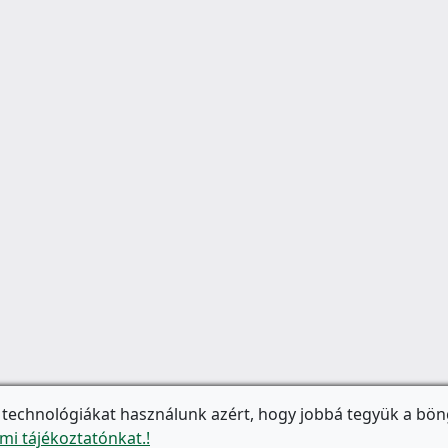
 technológiákat használunk azért, hogy jobbá tegyük a bön
mi tájékoztatónkat.!