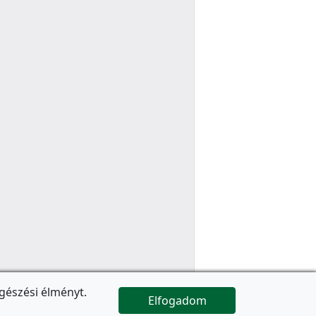
gészési élményt.
Elfogadom

Az oldal folytatódik