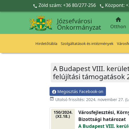
Ugrás a fő tartalomra
Zöld szám: +36 80/277-256
Központ: +



Józsefvárosi
Önkormányzat
Otthon
Hirdetőtábla
Szolgáltatások és intézmények
Városfe
A Budapest VIII. kerület
felújítási támogatások 
Megosztás Facebook-on
event_available
Utolsó frissítés:
2024. november 27.
(L
Városfejlesztési, Kör
150/2024.
(XI.18.)
Bizottsági határozat
A Budapest VIII. kerül