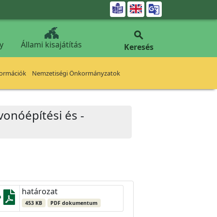


y
Állami kisajátítás
Keresés
formációk
Nemzetiségi Önkormányzatok
lvonóépítési és -
határozat
453 KB
PDF dokumentum