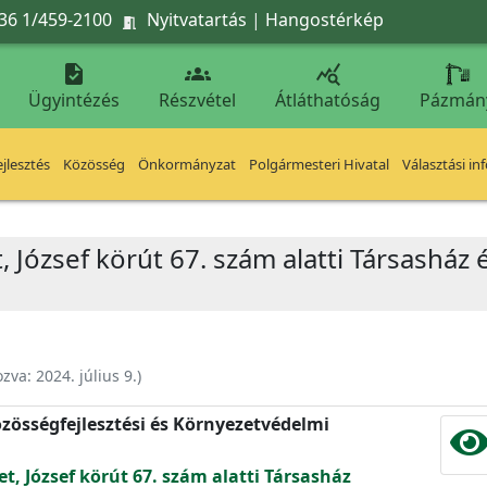
36 1/459-2100
Nyitvatartás
|
Hangostérkép




Ügyintézés
Részvétel
Átláthatóság
Pázmán
jlesztés
Közösség
Önkormányzat
Polgármesteri Hivatal
Választási in
, József körút 67. szám alatti Társasház 
ozva:
2024. július 9.
)
zösségfejlesztési és Környezetvédelmi
et, József körút 67. szám alatti Társasház