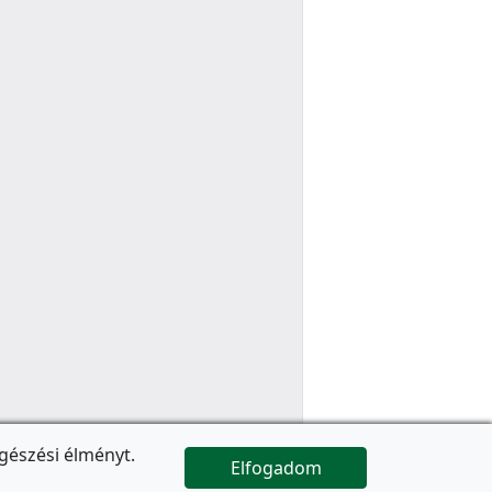
gészési élményt.
Elfogadom

Az oldal folytatódik