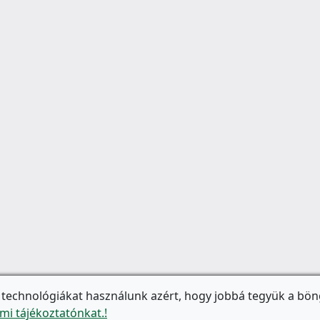
 technológiákat használunk azért, hogy jobbá tegyük a bön
mi tájékoztatónkat.!