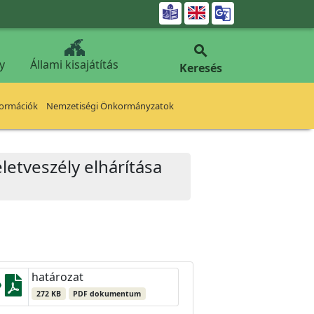


y
Állami kisajátítás
Keresés
formációk
Nemzetiségi Önkormányzatok
életveszély elhárítása
határozat
272 KB
PDF dokumentum