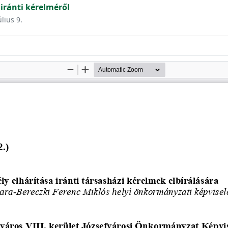
 iránti kérelméről
úlius 9.