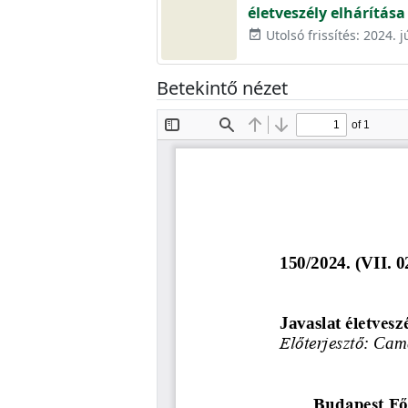
életveszély elhárítása
Utolsó frissítés: 2024. j
event_available
Betekintő nézet