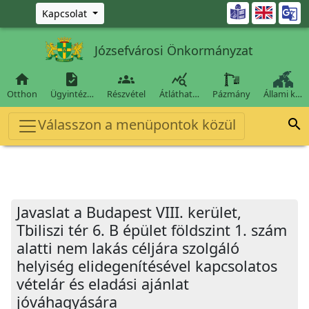
Ugrás a fő tartalomra

Kapcsolat
Józsefvárosi Önkormányzat




Otthon
Ügyintéz…
Részvétel
Átláthat…
Pázmány
Állami k…
Válasszon a menüpontok közül

Javaslat a Budapest VIII. kerület,
Tbiliszi tér 6. B épület földszint 1. szám
alatti nem lakás céljára szolgáló
helyiség elidegenítésével kapcsolatos
vételár és eladási ajánlat
jóváhagyására