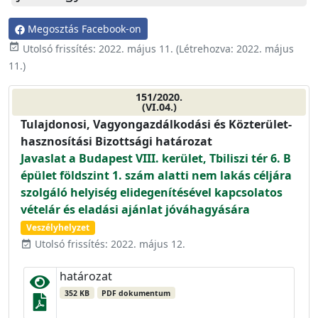
Megosztás Facebook-on
event_available
Utolsó frissítés:
2022. május 11.
(Létrehozva:
2022. május
11.
)
151/2020.
(VI.04.)
Tulajdonosi, Vagyongazdálkodási és Közterület-
hasznosítási Bizottsági határozat
Javaslat a Budapest VIII. kerület, Tbiliszi tér 6. B
épület földszint 1. szám alatti nem lakás céljára
szolgáló helyiség elidegenítésével kapcsolatos
vételár és eladási ajánlat jóváhagyására
Veszélyhelyzet
Utolsó frissítés: 2022. május 12.
event_available
határozat
352 KB
PDF dokumentum