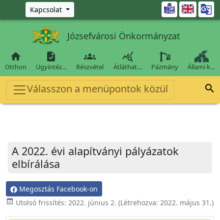
Ugrás a fő tartalomra

Kapcsolat
Józsefvárosi Önkormányzat




Otthon
Ügyintéz…
Részvétel
Átláthat…
Pázmány
Állami k…
Válasszon a menüpontok közül

A 2022. évi alapítványi pályázatok
elbírálása
Megosztás Facebook-on
event_available
Utolsó frissítés:
2022. június 2.
(Létrehozva:
2022. május 31.
)