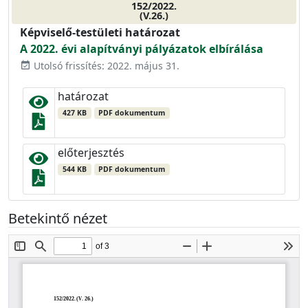
152/2022.
(V.26.)
Képviselő-testületi határozat
A 2022. évi alapítványi pályázatok elbírálása
Utolsó frissítés: 2022. május 31.
event_available
határozat
427 KB
PDF dokumentum
előterjesztés
544 KB
PDF dokumentum
Betekintő nézet