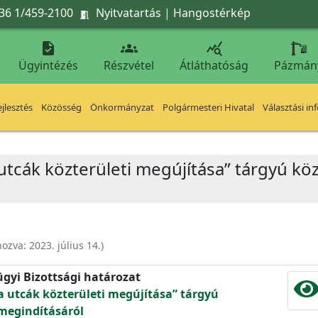
36 1/459-2100
Nyitvatartás
|
Hangostérkép




Ügyintézés
Részvétel
Átláthatóság
Pázmán
jlesztés
Közösség
Önkormányzat
Polgármesteri Hivatal
Választási in
utcák közterületi megújítása” tárgyú köz
hozva:
2023. július 14.
)
ügyi Bizottsági határozat
a utcák közterületi megújítása” tárgyú
 megindításáról