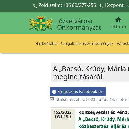
Ugrás a fő tartalomra
Zöld szám: +36 80/277-256
Központ: +



Józsefvárosi
Önkormányzat
Otthon
Hirdetőtábla
Szolgáltatások és intézmények
Városfe
A „Bacsó, Krúdy, Mária 
megindításáról
Megosztás Facebook-on
event_available
Utolsó frissítés:
2023. július 14.
(Létre
Költségvetési és Pénz
152/2023.
(VII.10.)
A „Bacsó, Krúdy, Mári
közbeszerzési eljárás