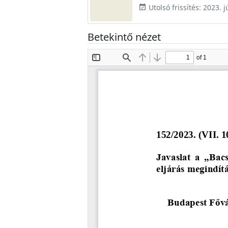
Utolsó frissítés: 2023. j
event_available
Betekintő nézet