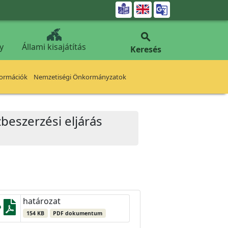


y
Állami kisajátítás
Keresés
formációk
Nemzetiségi Önkormányzatok
beszerzési eljárás
határozat
154 KB
PDF dokumentum