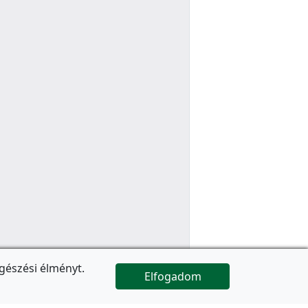
gészési élményt.
Elfogadom

Az oldal folytatódik