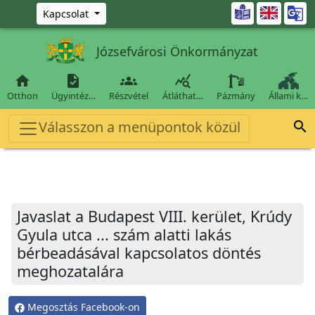
Ugrás a fő tartalomra

Kapcsolat
Józsefvárosi Önkormányzat




Otthon
Ügyintéz…
Részvétel
Átláthat…
Pázmány
Állami k…
Válasszon a menüpontok közül

Javaslat a Budapest VIII. kerület, Krúdy
Gyula utca ... szám alatti lakás
bérbeadásával kapcsolatos döntés
meghozatalára
Megosztás Facebook-on