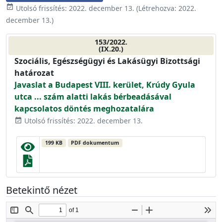
event_available
Utolsó frissítés:
2022. december 13.
(Létrehozva:
2022.
december 13.
)
153/2022.
(IX.20.)
Szociális, Egészségügyi és Lakásügyi Bizottsági
határozat
Javaslat a Budapest VIII. kerület, Krúdy Gyula
utca ... szám alatti lakás bérbeadásával
kapcsolatos döntés meghozatalára
Utolsó frissítés: 2022. december 13.
event_available
199 KB
PDF dokumentum
Betekintő nézet