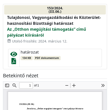
153/2024.
(III.06.)
Tulajdonosi, Vagyongazdálkodási és Közterület-
hasznosítási Bizottsági határozat
Az „Otthon megújítási támogatás” című
pályázat kiírásáról
Utolsó frissítés: 2024. március 12.
event_available
határozat
134 KB
PDF dokumentum
Betekintő nézet