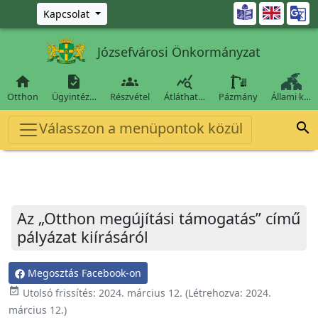
Ugrás a fő tartalomra

Kapcsolat
Józsefvárosi Önkormányzat




Otthon
Ügyintéz…
Részvétel
Átláthat…
Pázmány
Állami k…
Válasszon a menüpontok közül

Az „Otthon megújítási támogatás” című
pályázat kiírásáról
Megosztás Facebook-on
event_available
Utolsó frissítés:
2024. március 12.
(Létrehozva:
2024.
március 12.
)