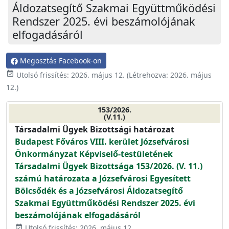
Áldozatsegítő Szakmai Együttműködési
Rendszer 2025. évi beszámolójának
elfogadásáról
Megosztás Facebook-on
event_available
Utolsó frissítés:
2026. május 12.
(Létrehozva:
2026. május
12.
)
153/2026.
(V.11.)
Társadalmi Ügyek Bizottsági határozat
Budapest Főváros VIII. kerület Józsefvárosi
Önkormányzat Képviselő-testületének
Társadalmi Ügyek Bizottsága 153/2026. (V. 11.)
számú határozata a Józsefvárosi Egyesített
Bölcsődék és a Józsefvárosi Áldozatsegítő
Szakmai Együttműködési Rendszer 2025. évi
beszámolójának elfogadásáról
Utolsó frissítés: 2026. május 12.
event_available