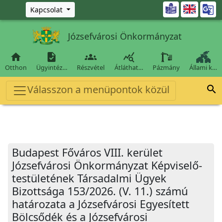
Ugrás a fő tartalomra

Kapcsolat
Józsefvárosi Önkormányzat




Otthon
Ügyintéz…
Részvétel
Átláthat…
Pázmány
Állami k…
Válasszon a menüpontok közül

Budapest Főváros VIII. kerület
Józsefvárosi Önkormányzat Képviselő-
testületének Társadalmi Ügyek
Bizottsága 153/2026. (V. 11.) számú
határozata a Józsefvárosi Egyesített
Bölcsődék és a Józsefvárosi