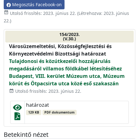
Megosztás Facebook-on
event_available
Utolsó frissítés:
2023. június 22.
(Létrehozva:
2023. június
22.
)
154/2023.
(V.30.)
Városüzemeltetési, Közösségfejlesztési és
Környezetvédelmi Bizottsági határozat
Tulajdonosi és közútkezelői hozzájárulás
megadásáról villamos földkábel létesítéséhez
Budapest, VIII. kerület Múzeum utca, Múzeum
körút és Ötpacsirta utca közé eső szakaszán
Utolsó frissítés: 2023. június 22.
event_available
határozat
129 KB
PDF dokumentum
Betekintő nézet