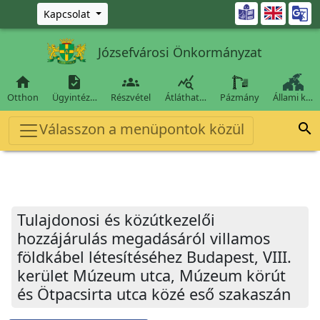
Ugrás a fő tartalomra

Kapcsolat
Józsefvárosi Önkormányzat




Otthon
Ügyintéz…
Részvétel
Átláthat…
Pázmány
Állami k…
Válasszon a menüpontok közül

Tulajdonosi és közútkezelői
hozzájárulás megadásáról villamos
földkábel létesítéséhez Budapest, VIII.
kerület Múzeum utca, Múzeum körút
és Ötpacsirta utca közé eső szakaszán