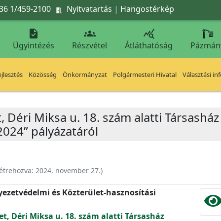
36 1/459-2100
Nyitvatartás
|
Hangostérkép




Ügyintézés
Részvétel
Átláthatóság
Pázmán
jlesztés
Közösség
Önkormányzat
Polgármesteri Hivatal
Választási in
, Déri Miksa u. 18. szám alatti Társasház
2024” pályázatáról
étrehozva:
2024. november 27.
)
nyezetvédelmi és Közterület-hasznosítási
et, Déri Miksa u. 18. szám alatti Társasház