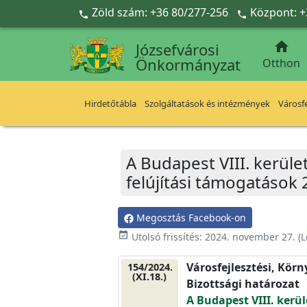
Ugrás a fő tartalomra
Zöld szám: +36 80/277-256
Központ: +



Józsefvárosi
Önkormányzat
Otthon
Hirdetőtábla
Szolgáltatások és intézmények
Városfe
A Budapest VIII. kerület
felújítási támogatások 
Megosztás Facebook-on
event_available
Utolsó frissítés:
2024. november 27.
(L
Városfejlesztési, Kör
154/2024.
(XI.18.)
Bizottsági határozat
A Budapest VIII. kerül