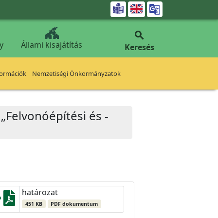


y
Állami kisajátítás
Keresés
formációk
Nemzetiségi Önkormányzatok
 „Felvonóépítési és -
határozat
451 KB
PDF dokumentum