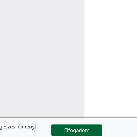
gészési élményt.
Elfogadom

Az oldal folytatódik