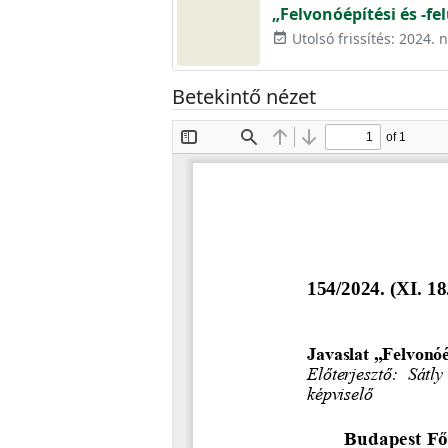
„Felvonóépítési és -fe
Utolsó frissítés: 2024.
event_available
Betekintő nézet