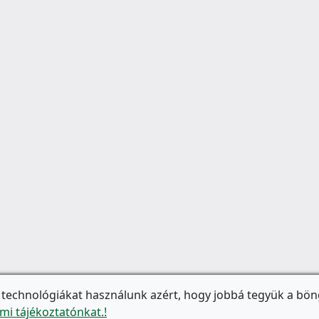
 technológiákat használunk azért, hogy jobbá tegyük a bön
mi tájékoztatónkat.!