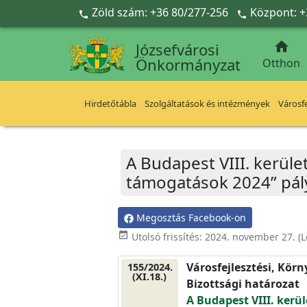
Ugrás a fő tartalomra
Zöld szám: +36 80/277-256
Központ: +



Józsefvárosi
Önkormányzat
Otthon
Hirdetőtábla
Szolgáltatások és intézmények
Városfe
A Budapest VIII. kerület
támogatások 2024” pál
Megosztás Facebook-on
event_available
Utolsó frissítés:
2024. november 27.
(L
Városfejlesztési, Kör
155/2024.
(XI.18.)
Bizottsági határozat
A Budapest VIII. kerül