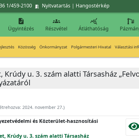
36 1/459-2100
Nyitvatartás
|
Hangostérkép




Ügyintézés
Részvétel
Átláthatóság
Pázmán
jlesztés
Közösség
Önkormányzat
Polgármesteri Hivatal
Választási in
, Krúdy u. 3. szám alatti Társasház „Felvo
yázatáról
étrehozva:
2024. november 27.
)
nyezetvédelmi és Közterület-hasznosítási
et, Krúdy u. 3. szám alatti Társasház