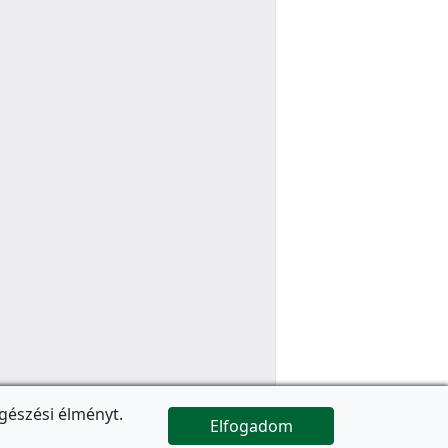
gészési élményt.
Elfogadom

Az oldal folytatódik