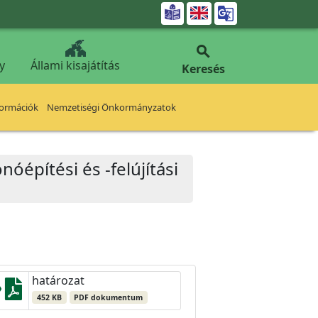


y
Állami kisajátítás
Keresés
formációk
Nemzetiségi Önkormányzatok
nóépítési és -felújítási
határozat
452 KB
PDF dokumentum