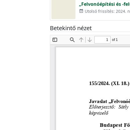
„Felvonóépítési és -fe
Utolsó frissítés: 2024.
event_available
Betekintő nézet