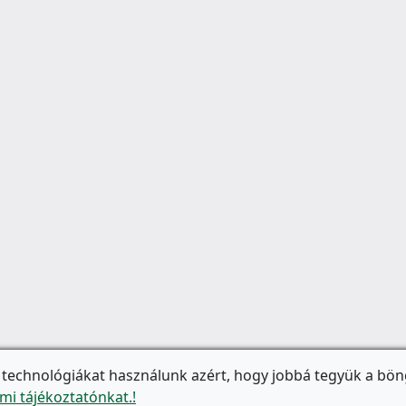
 technológiákat használunk azért, hogy jobbá tegyük a bön
mi tájékoztatónkat.!