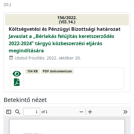
20.
)
156/2022.
(VII.14.)
Költségvetési és Pénzügyi Bizottsági határozat
Javaslat a „Bérlakás felújítás keretszerződés
2022-2024” tárgyú közbeszerzési eljárás
megindítására
Utolsó frissítés: 2022. október 20.
event_available
154 KB
PDF dokumentum
Betekintő nézet