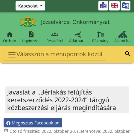
Ugrás a fő tartalomra

Kapcsolat
Józsefvárosi Önkormányzat




Otthon
Ügyintéz…
Részvétel
Átláthat…
Pázmány
Állami k…
Válasszon a menüpontok közül

Javaslat a „Bérlakás felújítás
keretszerződés 2022-2024” tárgyú
közbeszerzési eljárás megindítására
Megosztás Facebook-on
event_available
Utolsó frissítés:
2022. október 20.
(Létrehozva:
2022. október