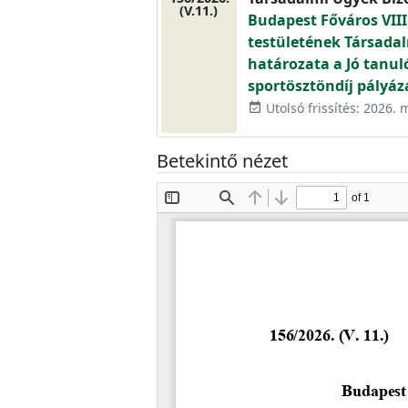
(V.11.)
Budapest Főváros VIII
testületének Társadal
határozata a Jó tanuló
sportösztöndíj pályáza
Utolsó frissítés: 2026. 
event_available
Betekintő nézet