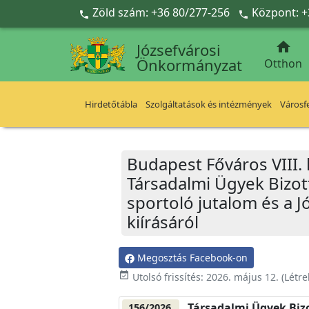
Ugrás a fő tartalomra
Zöld szám: +36 80/277-256
Központ: +



Józsefvárosi
Önkormányzat
Otthon
Hirdetőtábla
Szolgáltatások és intézmények
Városfe
Budapest Főváros VIII.
Társadalmi Ügyek Bizott
sportoló jutalom és a Jó
kiírásáról
Megosztás Facebook-on
event_available
Utolsó frissítés:
2026. május 12.
(Létr
Társadalmi Ügyek Biz
156/2026.