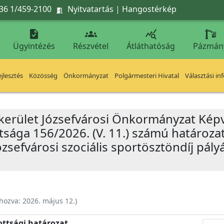
36 1/459-2100
Nyitvatartás
|
Hangostérkép




Ügyintézés
Részvétel
Átláthatóság
Pázmán
jlesztés
Közösség
Önkormányzat
Polgármesteri Hivatal
Választási in
 kerület Józsefvárosi Önkormányzat Képv
sága 156/2026. (V. 11.) számú határozata
zsefvárosi szociális sportösztöndíj pály
ehozva:
2026. május 12.
)
ottsági határozat