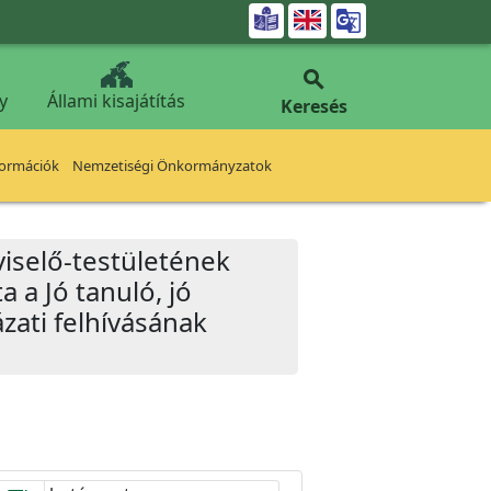


y
Állami kisajátítás
Keresés
formációk
Nemzetiségi Önkormányzatok
iselő-testületének
 a Jó tanuló, jó
ázati felhívásának