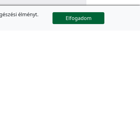
gészési élményt.
Elfogadom

Az oldal folytatódik