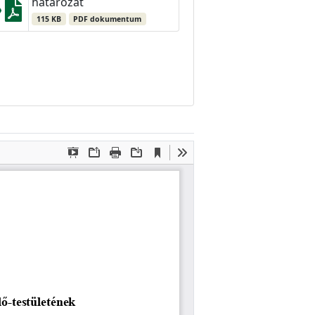
határozat
115 KB
PDF dokumentum