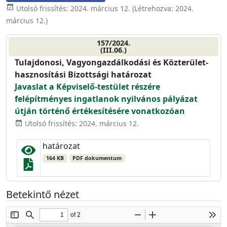
event_available
Utolsó frissítés:
2024. március 12.
(Létrehozva:
2024.
március 12.
)
157/2024.
(III.06.)
Tulajdonosi, Vagyongazdálkodási és Közterület-
hasznosítási Bizottsági határozat
Javaslat a Képviselő-testület részére
felépítményes ingatlanok nyilvános pályázat
útján történő értékesítésére vonatkozóan
Utolsó frissítés: 2024. március 12.
event_available
határozat
164 KB
PDF dokumentum
Betekintő nézet