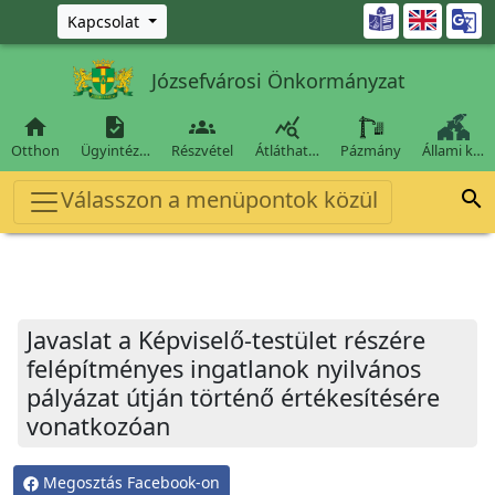
Ugrás a fő tartalomra

Kapcsolat
Józsefvárosi Önkormányzat




Otthon
Ügyintéz…
Részvétel
Átláthat…
Pázmány
Állami k…
Válasszon a menüpontok közül

Javaslat a Képviselő-testület részére
felépítményes ingatlanok nyilvános
pályázat útján történő értékesítésére
vonatkozóan
Megosztás Facebook-on