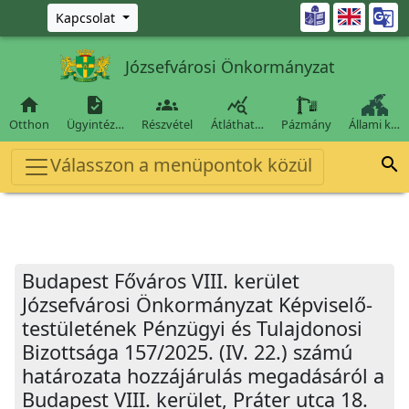
Ugrás a fő tartalomra

Kapcsolat
Józsefvárosi Önkormányzat




Otthon
Ügyintéz…
Részvétel
Átláthat…
Pázmány
Állami k…
Válasszon a menüpontok közül

Budapest Főváros VIII. kerület
Józsefvárosi Önkormányzat Képviselő-
testületének Pénzügyi és Tulajdonosi
Bizottsága 157/2025. (IV. 22.) számú
határozata hozzájárulás megadásáról a
Budapest VIII. kerület, Práter utca 18.