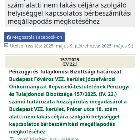
szám alatti nem lakás céljára szolgáló
helyiséggel kapcsolatos bérbeszámítási
megállapodás megkötéséhez
Megosztás Facebook-on
event_available
Utolsó frissítés:
2025. május 9.
(Létrehozva:
2025. május 9.
)
157/2025.
(IV.22.)
Pénzügyi és Tulajdonosi Bizottsági határozat
Budapest Főváros VIII. kerület Józsefvárosi
Önkormányzat Képviselő-testületének Pénzügyi
és Tulajdonosi Bizottsága 157/2025. (IV. 22.)
számú határozata hozzájárulás megadásáról a
Budapest VIII. kerület, Práter utca 18. szám
alatti nem lakás céljára szolgáló helyiséggel
kapcsolatos bérbeszámítási megállapodás
megkötéséhez
Utolsó frissítés: 2025. május 9.
event_available