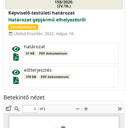
158/2020.
(IV.16.)
Képviselő-testületi határozat
Határozat gépjármű elhelyezésről
Veszélyhelyzet
Utolsó frissítés: 2022. május 10.
event_available
határozat
51 KB
PDF dokumentum
előterjesztés
378 KB
PDF dokumentum
Betekintő nézet