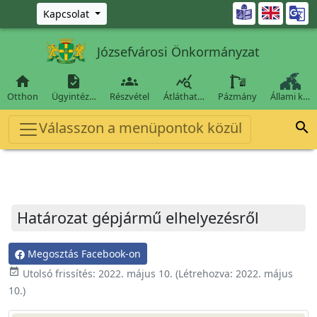
Ugrás a fő tartalomra

Kapcsolat
Józsefvárosi Önkormányzat




Otthon
Ügyintéz…
Részvétel
Átláthat…
Pázmány
Állami k…
Válasszon a menüpontok közül

Határozat gépjármű elhelyezésről
Megosztás Facebook-on
event_available
Utolsó frissítés:
2022. május 10.
(Létrehozva:
2022. május
10.
)