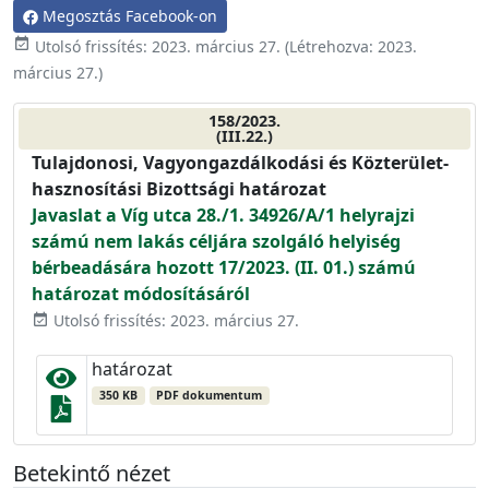
Megosztás Facebook-on
event_available
Utolsó frissítés:
2023. március 27.
(Létrehozva:
2023.
március 27.
)
158/2023.
(III.22.)
Tulajdonosi, Vagyongazdálkodási és Közterület-
hasznosítási Bizottsági határozat
Javaslat a Víg utca 28./1. 34926/A/1 helyrajzi
számú nem lakás céljára szolgáló helyiség
bérbeadására hozott 17/2023. (II. 01.) számú
határozat módosításáról
Utolsó frissítés: 2023. március 27.
event_available
határozat
350 KB
PDF dokumentum
Betekintő nézet