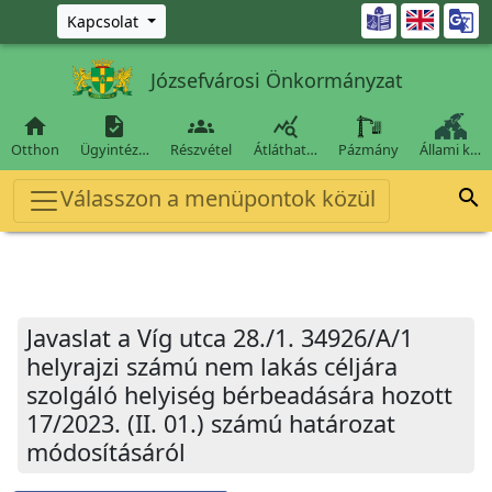
Ugrás a fő tartalomra

Kapcsolat
Józsefvárosi Önkormányzat




Otthon
Ügyintéz…
Részvétel
Átláthat…
Pázmány
Állami k…
Válasszon a menüpontok közül

Javaslat a Víg utca 28./1. 34926/A/1
helyrajzi számú nem lakás céljára
szolgáló helyiség bérbeadására hozott
17/2023. (II. 01.) számú határozat
módosításáról