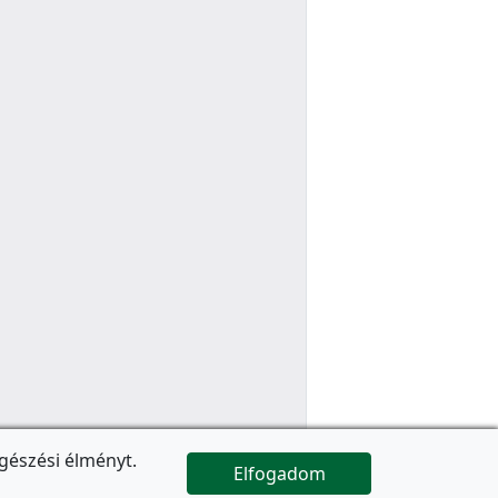
gészési élményt.
Elfogadom

Az oldal folytatódik