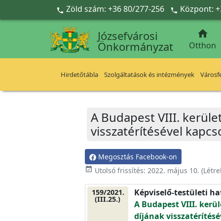
Ugrás a fő tartalomra
Zöld szám: +36 80/277-256
Központ: +



Józsefvárosi
Önkormányzat
Otthon
Hirdetőtábla
Szolgáltatások és intézmények
Városfe
A Budapest VIII. kerület
visszatérítésével kapc
Megosztás Facebook-on
event_available
Utolsó frissítés:
2022. május 10.
(Létr
Képviselő-testületi h
159/2021.
(III.25.)
A Budapest VIII. kerül
díjának visszatérítés