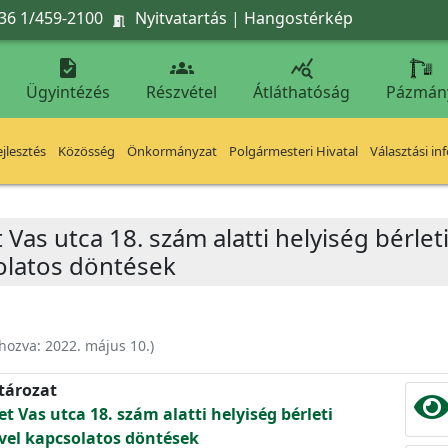
36 1/459-2100
Nyitvatartás
|
Hangostérkép




Ügyintézés
Részvétel
Átláthatóság
Pázmán
jlesztés
Közösség
Önkormányzat
Polgármesteri Hivatal
Választási in
 Vas utca 18. szám alatti helyiség bérlet
solatos döntések
ehozva:
2022. május 10.
)
atározat
et Vas utca 18. szám alatti helyiség bérleti
ével kapcsolatos döntések