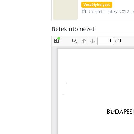
Veszélyhelyzet
Utolsó frissítés: 2022. 
event_available
Betekintő nézet