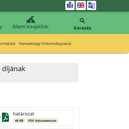


y
Állami kisajátítás
Keresés
formációk
Nemzetiségi Önkormányzatok
i díjának
határozat
49 KB
PDF dokumentum