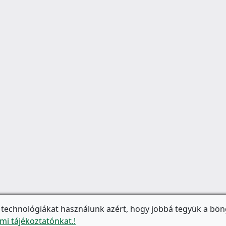
 technológiákat használunk azért, hogy jobbá tegyük a bön
mi tájékoztatónkat.!