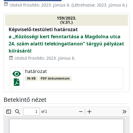
event_available
Utolsó frissítés:
2023. június 6.
(Létrehozva:
2023. június 6.
)
159/2023.
(V.31.)
Képviselő-testületi határozat
a „Közösségi kert fenntartása a Magdolna utca
24. szám alatti telekingatlanon” tárgyú pályázat
kiírásáról
Utolsó frissítés: 2023. június 6.
event_available
határozat
96 KB
PDF dokumentum
Betekintő nézet