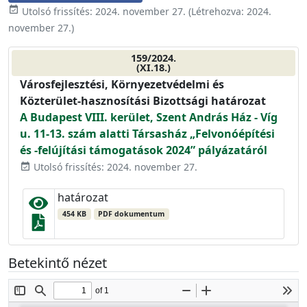
event_available
Utolsó frissítés:
2024. november 27.
(Létrehozva:
2024.
november 27.
)
159/2024.
(XI.18.)
Városfejlesztési, Környezetvédelmi és
Közterület-hasznosítási Bizottsági határozat
A Budapest VIII. kerület, Szent András Ház - Víg
u. 11-13. szám alatti Társasház „Felvonóépítési
és -felújítási támogatások 2024” pályázatáról
Utolsó frissítés: 2024. november 27.
event_available
határozat
454 KB
PDF dokumentum
Betekintő nézet