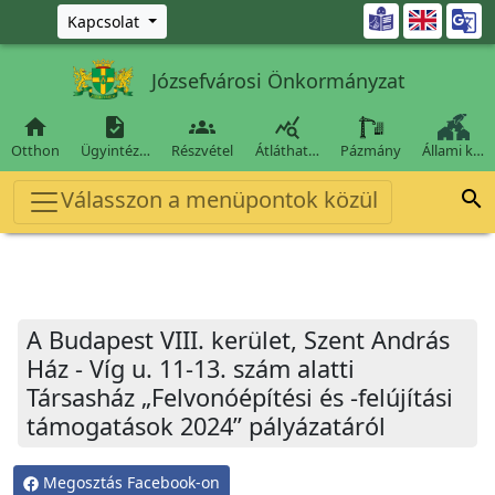
Ugrás a fő tartalomra

Kapcsolat
Józsefvárosi Önkormányzat




Otthon
Ügyintéz…
Részvétel
Átláthat…
Pázmány
Állami k…
Válasszon a menüpontok közül

A Budapest VIII. kerület, Szent András
Ház - Víg u. 11-13. szám alatti
Társasház „Felvonóépítési és -felújítási
támogatások 2024” pályázatáról
Megosztás Facebook-on