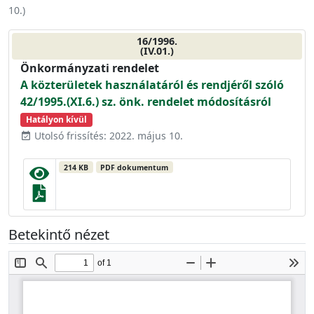
10.
)
16/1996.
(IV.01.)
Önkormányzati rendelet
A közterületek használatáról és rendjéről szóló
42/1995.(XI.6.) sz. önk. rendelet módosításról
Hatályon kívül
Utolsó frissítés: 2022. május 10.
event_available
214 KB
PDF dokumentum
Betekintő nézet