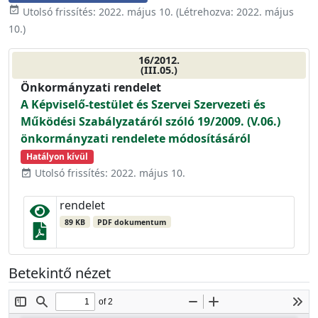
event_available
Utolsó frissítés:
2022. május 10.
(Létrehozva:
2022. május
10.
)
16/2012.
(III.05.)
Önkormányzati rendelet
A Képviselő-testület és Szervei Szervezeti és
Működési Szabályzatáról szóló 19/2009. (V.06.)
önkormányzati rendelete módosításáról
Hatályon kívül
Utolsó frissítés: 2022. május 10.
event_available
rendelet
89 KB
PDF dokumentum
Betekintő nézet