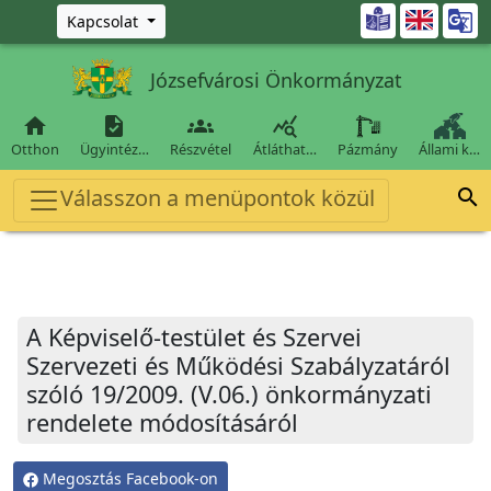
Ugrás a fő tartalomra

Kapcsolat
Józsefvárosi Önkormányzat




Otthon
Ügyintéz…
Részvétel
Átláthat…
Pázmány
Állami k…
Válasszon a menüpontok közül

A Képviselő-testület és Szervei
Szervezeti és Működési Szabályzatáról
szóló 19/2009. (V.06.) önkormányzati
rendelete módosításáról
Megosztás Facebook-on