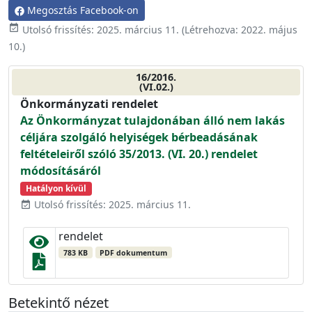
Megosztás Facebook-on
event_available
Utolsó frissítés:
2025. március 11.
(Létrehozva:
2022. május
10.
)
16/2016.
(VI.02.)
Önkormányzati rendelet
Az Önkormányzat tulajdonában álló nem lakás
céljára szolgáló helyiségek bérbeadásának
feltételeiről szóló 35/2013. (VI. 20.) rendelet
módosításáról
Hatályon kívül
Utolsó frissítés: 2025. március 11.
event_available
rendelet
783 KB
PDF dokumentum
Betekintő nézet