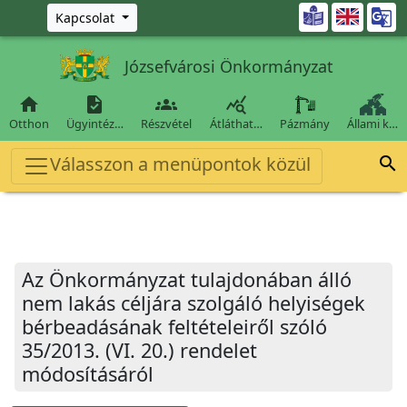
Ugrás a fő tartalomra

Kapcsolat
Józsefvárosi Önkormányzat




Otthon
Ügyintéz…
Részvétel
Átláthat…
Pázmány
Állami k…
Válasszon a menüpontok közül

Az Önkormányzat tulajdonában álló
nem lakás céljára szolgáló helyiségek
bérbeadásának feltételeiről szóló
35/2013. (VI. 20.) rendelet
módosításáról