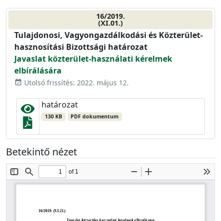
16/2019.
(XI.01.)
Tulajdonosi, Vagyongazdálkodási és Közterület-
hasznosítási Bizottsági határozat
Javaslat közterület-használati kérelmek
elbírálására
Utolsó frissítés: 2022. május 12.
event_available
határozat
130 KB
PDF dokumentum
Betekintő nézet