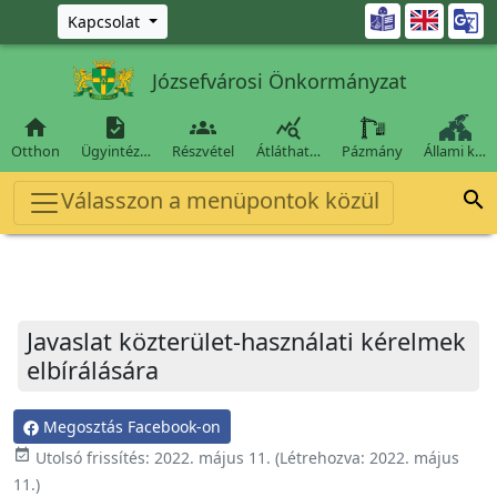
Ugrás a fő tartalomra

Kapcsolat
Józsefvárosi Önkormányzat




Otthon
Ügyintéz…
Részvétel
Átláthat…
Pázmány
Állami k…
Válasszon a menüpontok közül

Javaslat közterület-használati kérelmek
elbírálására
Megosztás Facebook-on
event_available
Utolsó frissítés:
2022. május 11.
(Létrehozva:
2022. május
11.
)