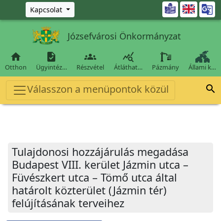
Ugrás a fő tartalomra

Kapcsolat
Józsefvárosi Önkormányzat




Otthon
Ügyintéz…
Részvétel
Átláthat…
Pázmány
Állami k…
Válasszon a menüpontok közül

Tulajdonosi hozzájárulás megadása
Budapest VIII. kerület Jázmin utca –
Füvészkert utca – Tömő utca által
határolt közterület (Jázmin tér)
felújításának terveihez