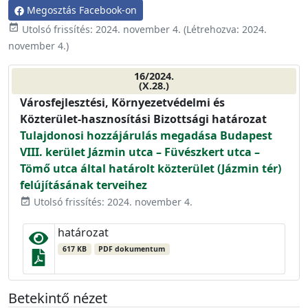
Megosztás Facebook-on
event_available
Utolsó frissítés:
2024. november 4.
(Létrehozva:
2024.
november 4.
)
16/2024.
(X.28.)
Városfejlesztési, Környezetvédelmi és
Közterület-hasznosítási Bizottsági határozat
Tulajdonosi hozzájárulás megadása Budapest
VIII. kerület Jázmin utca – Füvészkert utca –
Tömő utca által határolt közterület (Jázmin tér)
felújításának terveihez
Utolsó frissítés: 2024. november 4.
event_available
határozat
617 KB
PDF dokumentum
Betekintő nézet